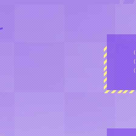
（
（
（