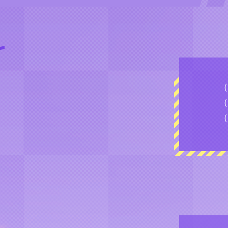
（
（
（