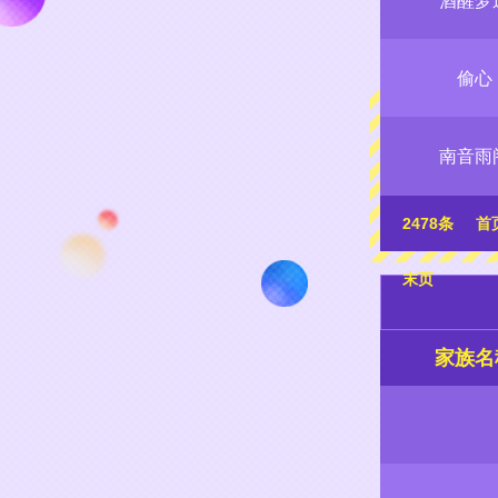
酒醒梦
偷心
南音雨
2478条
首
末页
家族名