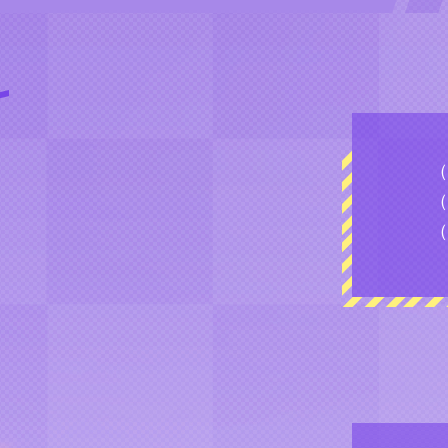
（
（
（