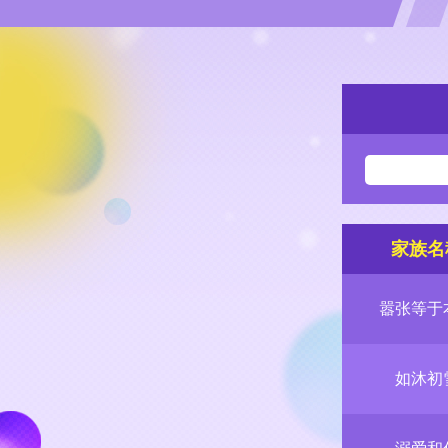
家族名
嚣张等于
如沐初