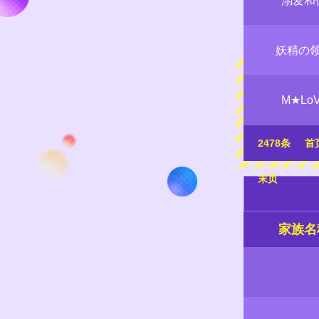
溺爱和
妖精の
M★Lo
2478条
首
末页
家族名