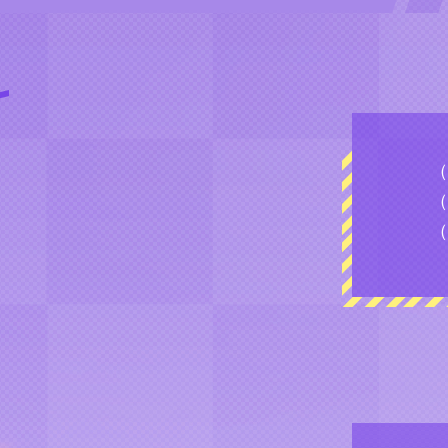
（
（
（