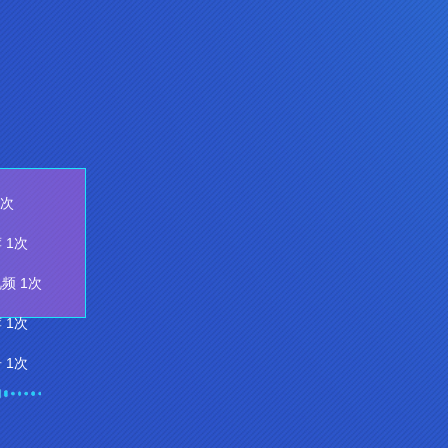
1次
 1次
频 1次
 1次
 1次