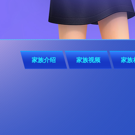
家族介绍
家族视频
家族