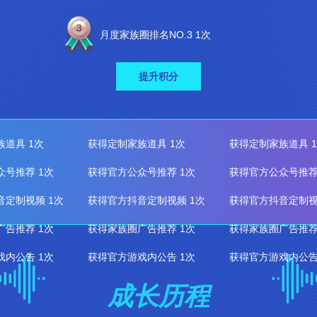
月度家族圈排名NO.3 1次
提升积分
道具 1次
获得定制家族道具 1次
获得定制家族道具 
号推荐 1次
获得官方公众号推荐 1次
获得官方公众号推荐
音定制视频 1次
获得官方抖音定制视频 1次
获得官方抖音定制视
告推荐 1次
获得家族圈广告推荐 1次
获得家族圈广告推荐
内公告 1次
获得官方游戏内公告 1次
获得官方游戏内公告
成长历程