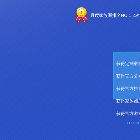
月度家族圈排名NO.1 2次
获得定制家族
获得官方公众
获得官方抖
获得家族圈广
获得官方游戏