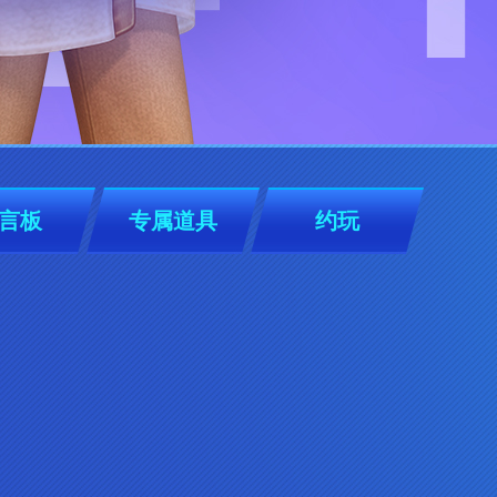
言板
专属道具
约玩